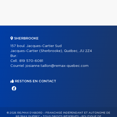
SHERBROOKE
157 boul. Jacques-Cartier Sud
Jacques-Cartier (Sherbrooke), Québec, J1J 2Z4
Bur.:
Cell.:
819 570-6081
Courriel:
josianne.taillon@remax-quebec.com
RESTONS EN CONTACT
© 2026 RE/MAX D'ABORD – FRANCHISÉ INDÉPENDANT ET AUTONOME DE
RE/MAX QUÉBEC – TOUS DROITS RÉSERVÉS -
POLITIQUE DE